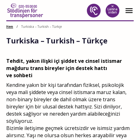
close
menu
Lämna
sidan
Hoppa
Hem
/
Turkiska – Turkish – Türkçe
till
innehåll
Turkiska – Turkish – Türkçe
Tehdit, yakın ilişki içi şiddet ve cinsel istismar
mağduru trans bireyler için destek hattı
ve sohbeti
Kendine yakın bir kişi tarafından fiziksel, psikolojik
veya mali şiddete veya cinsel istismara maruz kalan,
non-binary bireyler de dahil olmak üzere trans
bireyler için bir ulusal destek hattıyız. Sizi dinliyor,
destek sağlıyor ve nereden yardım alabileceğinizi
söylüyoruz.
Bizimle iletişime geçmek ücretsizdir ve isimsiz yardım
alırsınız. Yaşı ne olursa olsun herkes arayabilir veya