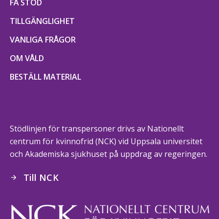
FÅ STÖD
TILLGÄNGLIGHET
VANLIGA FRÅGOR
OM VÅLD
BESTÄLL MATERIAL
Stödlinjen för transpersoner drivs av Nationellt
centrum för kvinnofrid (NCK) vid Uppsala universitet
och Akademiska sjukhuset på uppdrag av regeringen.
Till NCK
arrow_forward