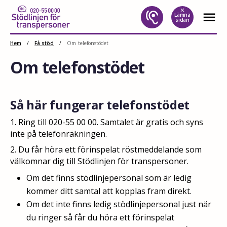
close
menu
Lämna
sidan
Hoppa
Hem
/
Få stöd
/
Om telefonstödet
till
Om telefonstödet
innehåll
Så här fungerar telefonstödet
1. Ring till 020-55 00 00. Samtalet är gratis och syns
inte på telefonräkningen.
2. Du får höra ett förinspelat röstmeddelande som
välkomnar dig till Stödlinjen för transpersoner.
Om det finns stödlinjepersonal som är ledig
kommer ditt samtal att kopplas fram direkt.
Om det inte finns ledig stödlinjepersonal just när
du ringer så får du höra ett förinspelat